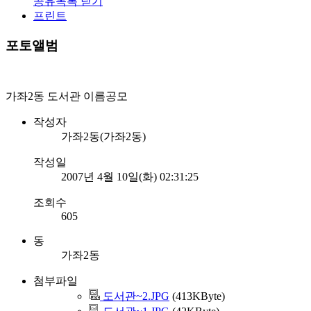
공유목록 닫기
프린트
포토앨범
가좌2동 도서관 이름공모
작성자
가좌2동(가좌2동)
작성일
2007년 4월 10일(화) 02:31:25
조회수
605
동
가좌2동
첨부파일
도서관~2.JPG
(413KByte)