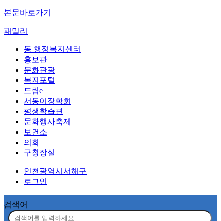
본문바로가기
패밀리
동 행정복지센터
홍보관
문화관광
복지포털
드림e
서동이장학회
평생학습관
문화행사축제
보건소
의회
구청장실
인천광역시서해구
로그인
검색어