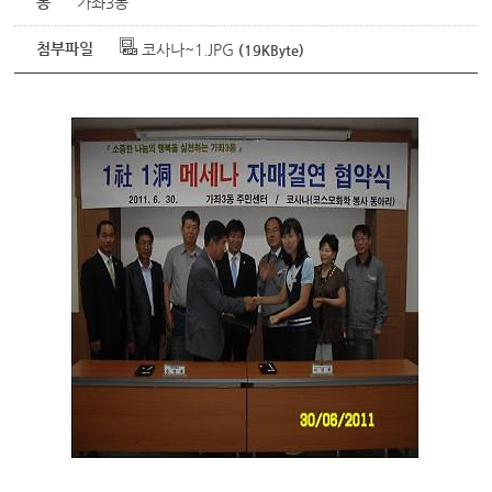
동
가좌3동
첨부파일
코사나~1.JPG
(19KByte)