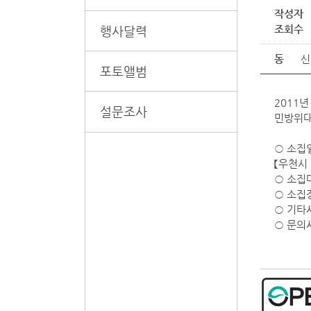
작성자
조회수
행사달력
동
신
포토앨범
2011
설문조사
민방위대
○ 소집
【우천시
○ 소집
○ 소집
○ 기타
○ 문의