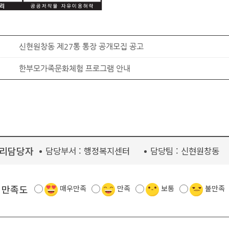
신현원창동 제27통 통장 공개모집 공고
한부모가족문화체험 프로그램 안내
리담당자
담당부서 :
행정복지센터
담당팀 :
신현원창동
 만족도
매우만족
만족
보통
불만족