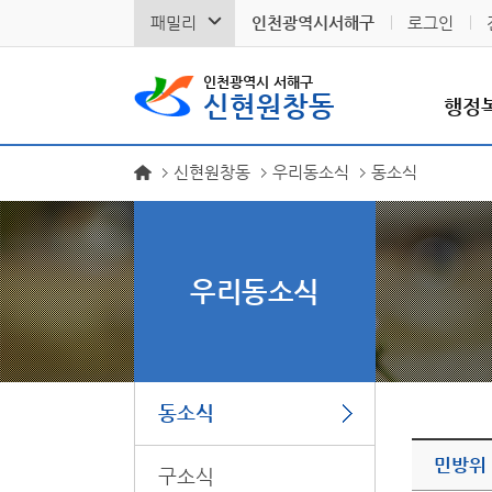
패밀리
인천광역시서해구
로그인
인천광역시 서해구
신현원창동
행정
신현원창동
우리동소식
동소식
우리동소식
동소식
민방위
구소식