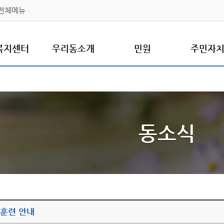
전체메뉴
복지센터
우리동소개
민원
주민자
동소식
 훈련 안내