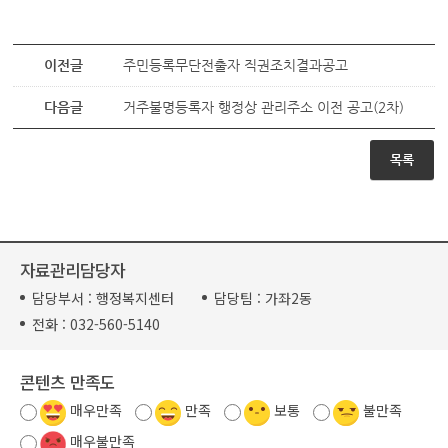
이전글
주민등록무단전출자 직권조치결과공고
다음글
거주불명등록자 행정상 관리주소 이전 공고(2차)
목록
자료관리담당자
담당부서 :
행정복지센터
담당팀 :
가좌2동
전화 :
032-560-5140
콘텐츠 만족도
매우만족
만족
보통
불만족
매우불만족