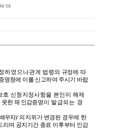
46:58
지정하였으나
관계 법령의
규
정에 따
감증명청에 이를 신고하여 주시기 바랍
인감보호 신청지정사항을 본인이
해제
 못한 채 인감증
명이
발급되는 경
(배우자)‘ 의
지위가 변경된 경우에 한
 드리며 공지기간 종료 이후부터 인감