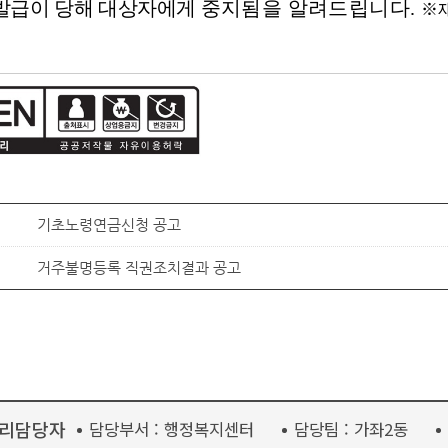
발급이 당해 대상자에게
중지됨을 알려드립니다.
※
기초노령연금신청 공고
거주불명등록 직권조치결과 공고
리담당자
담당부서 :
행정복지센터
담당팀 :
가좌2동