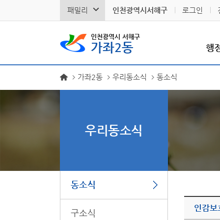
패밀리
인천광역시서해구
로그인
인천광역시 서해구
가좌2동
행
가좌2동
우리동소식
동소식
우리동소식
동소식
인감보
구소식