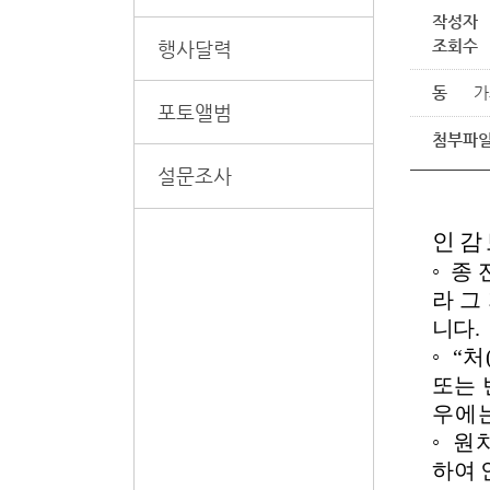
작성자
조회수
행사달력
동
가
포토앨범
첨부파
설문조사
인감
◦
종
라 그
니다.
◦
“처
또는
우에
◦
원
하여 