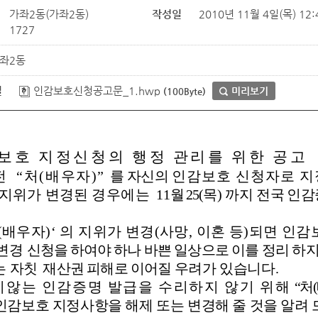
가좌2동(가좌2동)
작성일
2010년 11월 4일(목) 12:
1727
좌2동
일
인감보호신청공고문_1.hwp
미리보기
(100Byte)
보호 지정신청의 행정 관리를 위한 공고
전
“처(배우자)”
를 자신의
인감보호 신청자로 
 지위가 변경된 경우
에는
11
월 25
(목)
까
지 전국 인
(배우자)‘ 의 지위가 변경(사망, 이혼 등)되면 
 변경
신청을 하여야 하
나 바쁜 일상으로 이를 정리 하지
는
자칫 재산권 피해로 이어질
우려가 있습니다.
치않는 인감증명 발급을 수리하지 않기 위해
“처
인감보호 지정사항을 해제 또는 변경해 줄 것을 알려