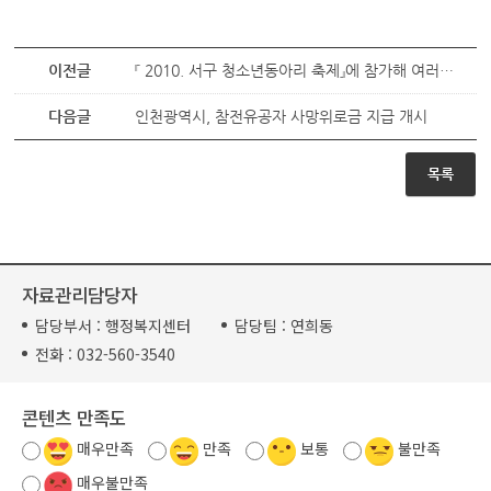
이전글
『 2010. 서구 청소년동아리 축제』에 참가해 여러분의 끼를 발산해보세요~
다음글
인천광역시, 참전유공자 사망위로금 지급 개시
목록
자료관리담당자
담당부서 :
행정복지센터
담당팀 :
연희동
전화 :
032-560-3540
콘텐츠 만족도
매우만족
만족
보통
불만족
매우불만족