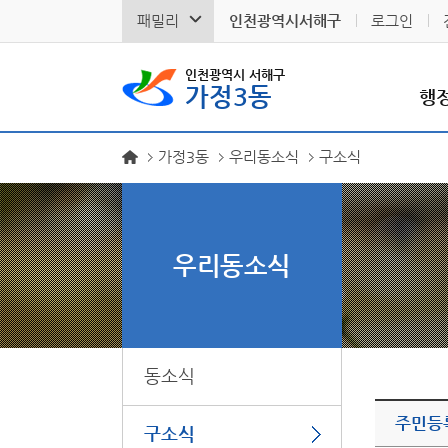
패밀리
인천광역시서해구
로그인
인천광역시 서해구
가정3동
행
가정3동
우리동소식
구소식
우리동소식
동소식
주민등
구소식