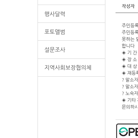
작성자
행사달력
주민등록
포토앨범
주민등록
못하는 
합니다
설문조사
◈ 기 간 
◈ 장 소
◈ 대 상
지역사회보장협의체
◈ 재등
? 말소
? 말소
? 노숙
◈ 기타
문의하시