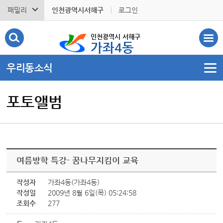
패밀리
인천광역시서해구
로그인
인천광역시 서해구
가좌4동
우리동소식
포토앨범
여름방학 특강- 꿈나무지킴이 교육
작성자
가좌4동(가좌4동)
작성일
2009년 8월 6일(목) 05:24:58
조회수
277