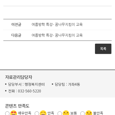
이전글
여름방학 특강- 꿈나무지킴이 교육
다음글
여름방학 특강- 꿈나무지킴이 교육
목록
자료관리담당자
담당부서 :
행정복지센터
담당팀 :
가좌4동
전화 :
032-560-5220
콘텐츠 만족도
매우만족
만족
보통
불만족