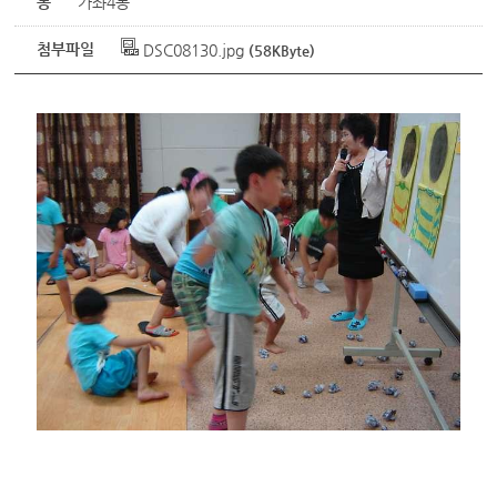
동
가좌4동
첨부파일
DSC08130.jpg
(58KByte)