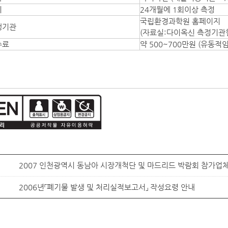
기
24개월에 1회이상 측정
국립환경과학원 홈페이지
행기관
(자료실:다이옥신 측정기관
수료
약 500~700만원 (유동적임
2007 인천광역시 동남아 시장개척단 및 마드리드 박람회 참가업
2006년「폐기물 발생 및 처리실적보고서」 작성요령 안내