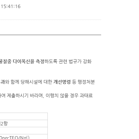
15:41:16
염물질중 다이옥신을 측정
하도록 관련 법규가 강화
부과
와 함께 당해시설에 대한
개선명령
등 행정처분
여 제출하시기 바라며, 이행치 않을 경우 과태료
제2항
ng-TEQ/N㎥)