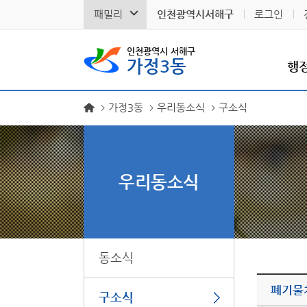
패밀리
인천광역시서해구
로그인
인천광역시 서해구
가정3동
행
가정3동
우리동소식
구소식
우리동소식
동소식
폐기물
구소식