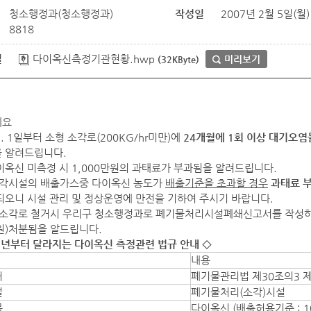
청소행정과(청소행정과)
작성일
2007년 2월 5일(월) 
8818
일
다이옥신측정기관현황.hwp
미리보기
(32KByte)
세요
 1. 1일부터 소형 소각로(200KG/hr미만)에
24개월에 1회 이상 대기오
 알려드립니다.
이옥신 미측정 시 1,000만원의 과태료가 부과됨을 알려드립니다.
소각시설의 배출가스중 다이옥신 농도가
배출기준을 초과할 경우
과태료 
되오니 시설 관리 및 정상운영에 만전을 기하여 주시기 바랍니다.
 소각로 철거시 우리구 청소행정과로 폐기물처리시설폐쇄신고서를 작성하
만원)처분됨을 알드립니다.
07년부터 달라지는 다이옥신 측정관련 법규 안내 ◇
내용
거
폐기물관리법 제30조의3 
설
폐기물처리(소각)시설
목
다이옥신 (배출허용기준 : 10