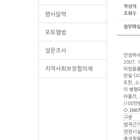
작성자
조회수
행사달력
첨부파
포토앨범
설문조사
안녕하
2007.
지역사회보장협의체
되었음을
만일 다
또한, 
이 병행
아울러,
(100
◇ 20
구분
법적근
관련시
측정항