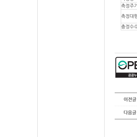
측정주
측정대
층정수
이전글
다음글