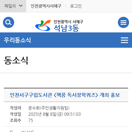
패밀리
인천광역시서해구
로그인
인천광역시 서해구
석남3동
우리동소식
동소식
인천서구구립도서관 <책꿈 독서장학퀴즈> 개최 홍보
작성자
윤수희(주민생활지원팀)
작성일
2025년 8월 8일(금) 09:51:03
조회수
75