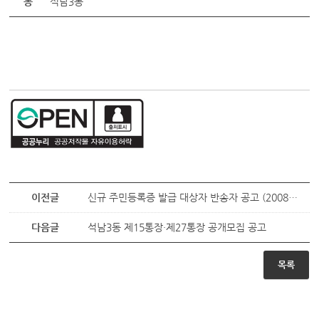
동
석남3동
이전글
신규 주민등록증 발급 대상자 반송자 공고 (2008년생 8월생)
다음글
석남3동 제15통장·제27통장 공개모집 공고
목록