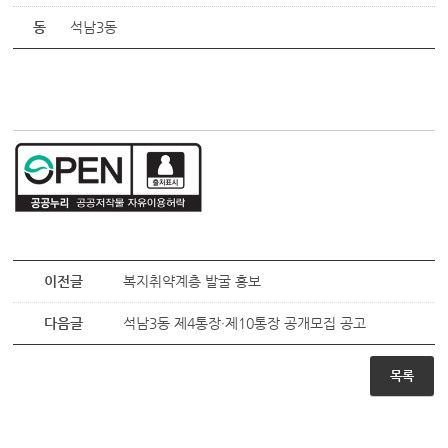
동
석남3동
이전글
복지취약계층 발굴 홍보
다음글
석남3동 제4통장·제10통장 공개모집 공고
목록