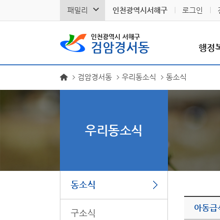
패밀리
인천광역시서해구
로그인
인천광역시 서해구
검암경서동
행정
검암경서동
우리동소식
동소식
우리동소식
동소식
아동급
구소식