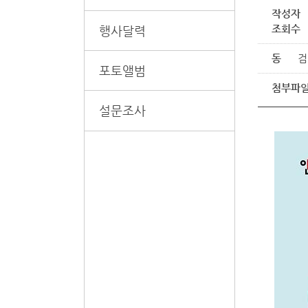
작성자
조회수
행사달력
동
검
포토앨범
첨부파
설문조사