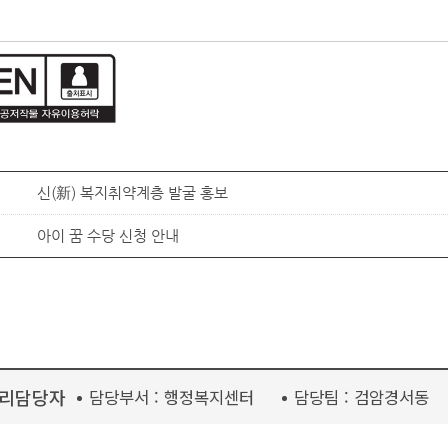
신(新) 복지취약계층 발굴 홍보
아이 꿈 수당 신청 안내
리담당자
담당부서 :
행정복지센터
담당팀 :
검암경서동