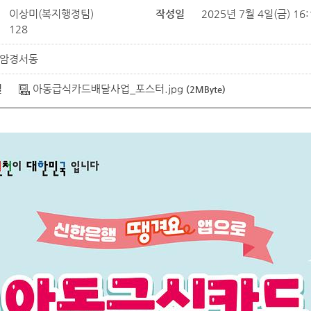
이상미(복지행정팀)
작성일
2025년 7월 4일(금) 16:
128
암경서동
일
아동급식카드배달사업_포스터.jpg
(2MByte)