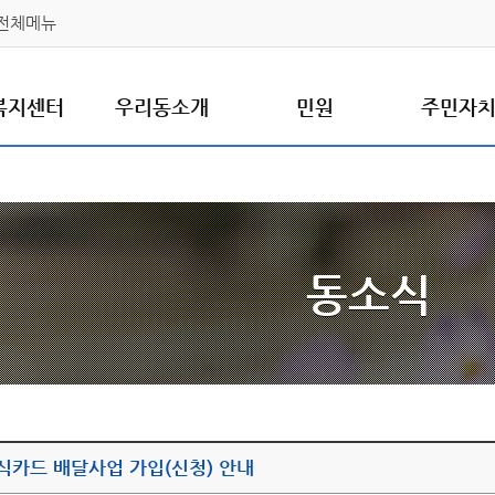
전체메뉴
복지센터
우리동소개
민원
주민자
동소식
식카드 배달사업 가입(신청) 안내