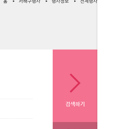
홈
서해구행사
행사정보
전체행사