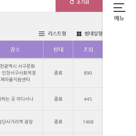
초기화
메뉴
리스트형
썸네일형
장소
상태
조회
천광역시 서구문화
, 인천서구사회적경
종료
890
제마을지원센터
원하는 곳 어디서나
종료
445
검단사거리역 광장
종료
1468