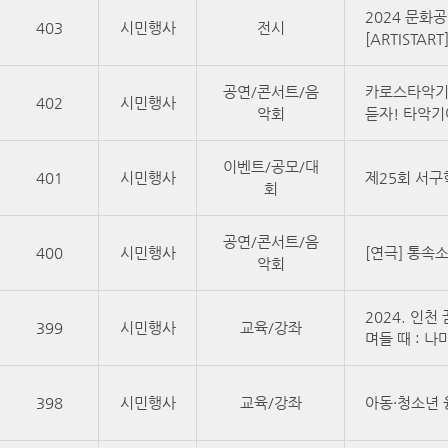
2024 문화
403
시민행사
전시
[ARTISTART
공연/콘서트/음
카로스타악기
402
시민행사
악회
듣자! 타악기
이벤트/공모/대
401
시민행사
제25회 서
회
공연/콘서트/음
400
시민행사
[연극] 통속
악회
2024. 인
399
시민행사
교육/강좌
며들 때 : 
398
시민행사
교육/강좌
아동·청소년 