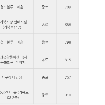
청라블루노바홀
종료
709
거북시장 판매시설
종료
688
(거북로117)
청라블루노바홀
종료
798
정생활문화센터(서
종료
815
문화회관 옆 위치)
서구청 대강당
종료
757
화공간 터·틀 (거북로
종료
910
108 2층)