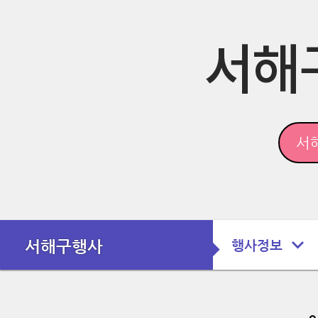
서해구행사
행사정보