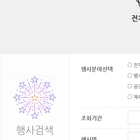
전
전
행사분야선택
행
공
체
조회기간
행사검색
행사명