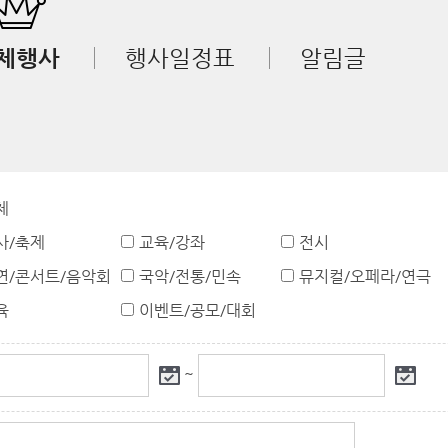
체행사
행사일정표
알림글
체
사/축제
교육/강좌
전시
연/콘서트/음악회
국악/전통/민속
뮤지컬/오페라/연극
육
이벤트/공모/대회
~