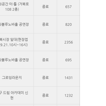
화공간 터·틀 (거북로
종료
657
108 2층)
라블루노바홀 공연장
종료
820
북시장 일대(현장접
종료
2356
 9.21.10시~16시)
라블루노바홀 공연장
종료
695
그로잉라운지
종료
1431
구 드림 아카데미 신
종료
1232
현