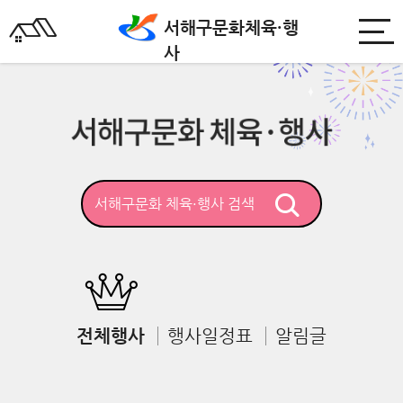
서해구문화
체육·행
사
전체행사
행사일정표
알림글