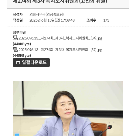
제274회 제3차 복지도시위원회(고선희 위원)
작성자
의회사무국(의정홍보팀)
작성일
2025년 6월 13일(금) 17:09:48
조회수
173
첨부파일
2025.096.13._제274회_제3차_복지도시위원회_(34).jpg
(440KByte)
2025.096.13._제274회_제3차_복지도시위원회_(37).jpg
(445KByte)
일괄다운로드