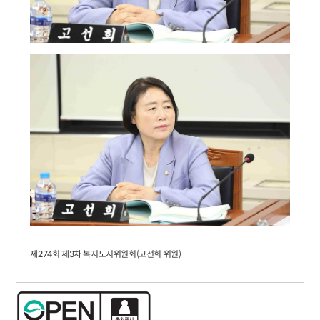
제274회 제3차 복지도시위원회(고선희 위원)