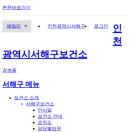
본문바로가기
인
패밀리
인천광역시서해구
로그인
천
광역시
서해구
보건소
검색폼
서해구 메뉴
보건소 소개
서해구보건소
인사말
보건소 안내
조직도
담당별업무