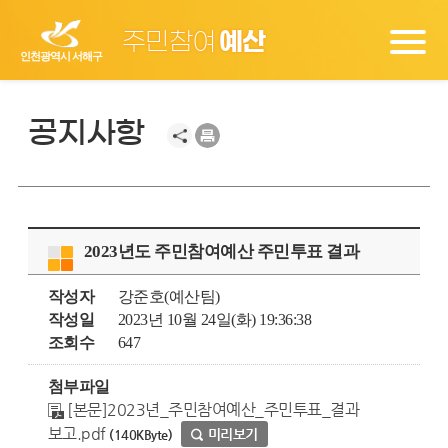
주민참여
예산
인천광역시 서해구
공지사항
2023년도 주민참여예산 주민투표 결과
작성자
강준호(예산팀)
작성일
2023년 10월 24일(화) 19:36:38
조회수
647
첨부파일
[본문]2023년_주민참여예산_주민투표_결과
보고.pdf
미리보기
(140KByte)