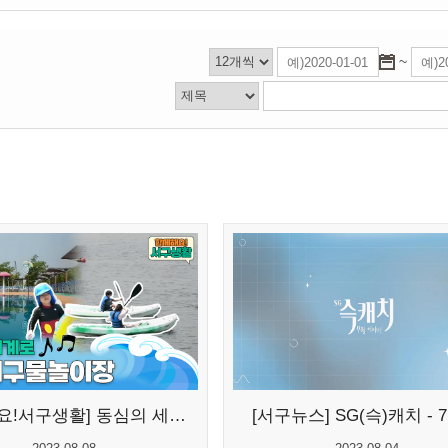
~
[함께해요!서구생활] 동심의 세계로...
[서구뉴스] SG(슥)캐치 - 