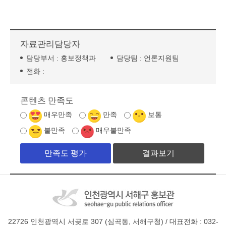
자료관리담당자
담당부서 :
홍보정책과
담당팀 :
언론지원팀
전화 :
콘텐츠 만족도
매우만족
만족
보통
불만족
매우불만족
결과보기
22726 인천광역시 서곶로 307 (심곡동, 서해구청) / 대표전화 : 032-