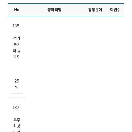
No
동아리명
활동분야
회원수
138
청라
통기
타 동
호회
25
명
137
우주
최강