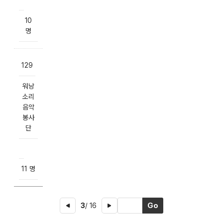
10
명
129
워낭
소리
음악
봉사
단
11 명
3
/ 16