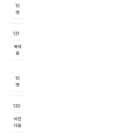
10
명
131
북세
움
10
명
130
비전
다움