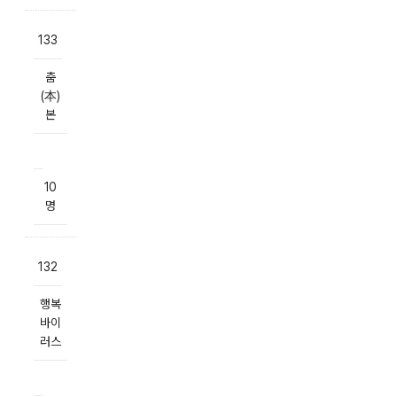
133
춤
(本)
본
10
명
132
행복
바이
러스