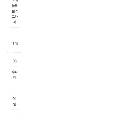
미녀
들의
캘리
그라
피
11 명
136
수피
아
10
명