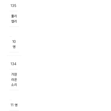
135
풀리
캘리
10
명
134
가원
라온
소리
11 명