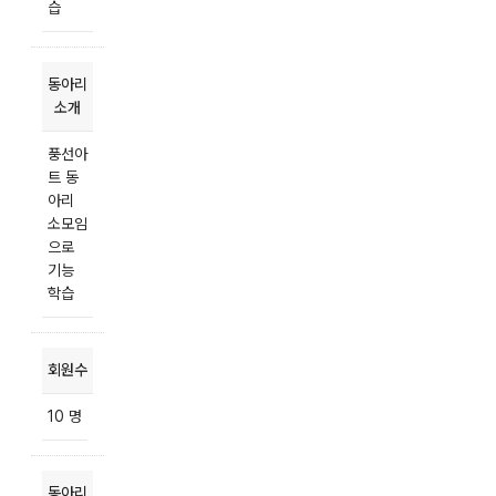
습
동아리
소개
풍선아
트 동
아리
소모임
으로
기능
학습
회원수
10 명
동아리