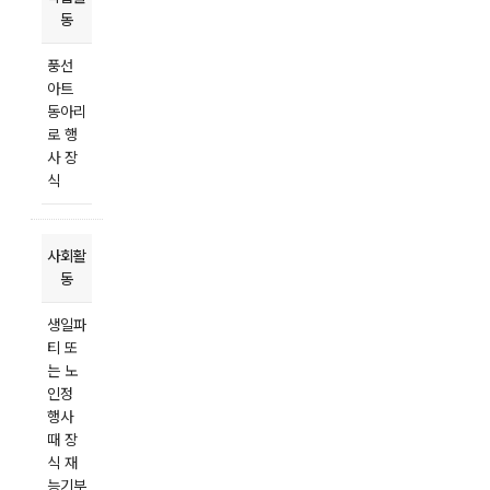
동
풍선
아트
동아리
로 행
사 장
식
사회활
동
생일파
티 또
는 노
인정
행사
때 장
식 재
능기부