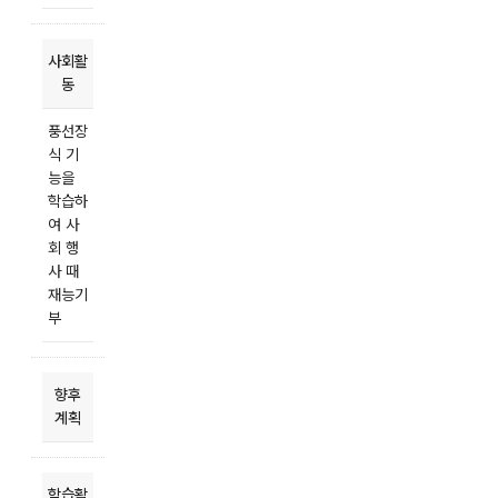
사회활
동
풍선장
식 기
능을
학습하
여 사
회 행
사 때
재능기
부
향후
계획
학습활