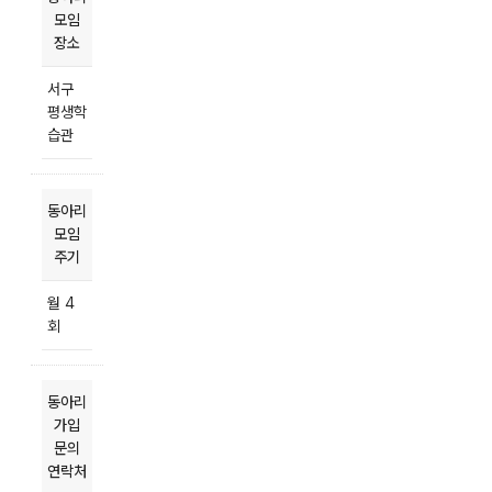
모임
장소
서구
평생학
습관
동아리
모임
주기
월 4
회
동아리
가입
문의
연락처