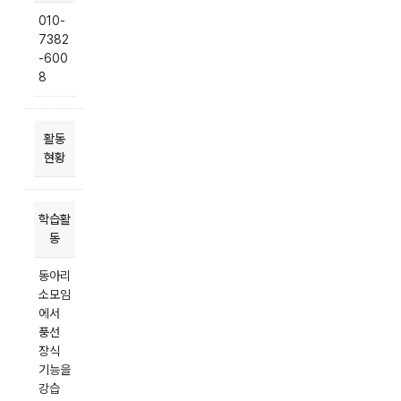
010-
7382
-600
8
활동
현황
학습활
동
동아리
소모임
에서
풍선
장식
기능을
강습