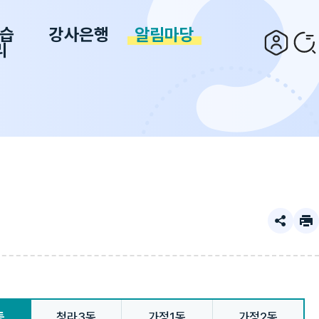
습
강사은행
알림마당
리
동
청라3동
가정1동
가정2동