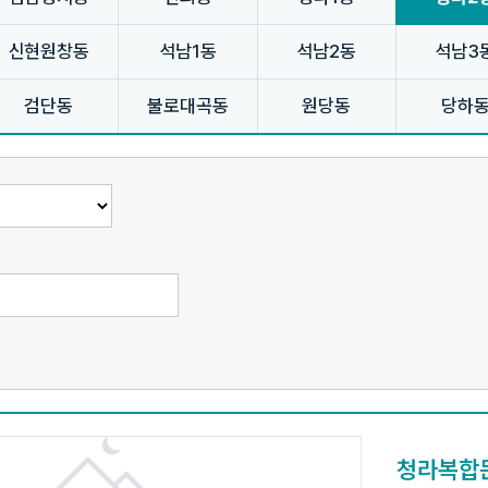
신현원창동
석남1동
석남2동
석남3
검단동
불로대곡동
원당동
당하
청라복합