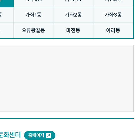
동
가좌1동
가좌2동
가좌3동
동
오류왕길동
마전동
아라동
문화센터
홈페이지