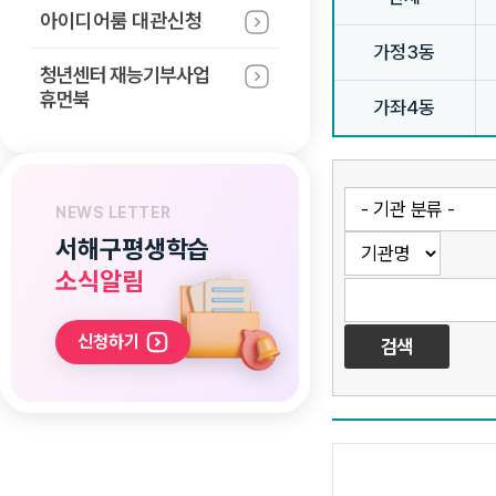
아이디어룸 대관신청
가정3동
청년센터 재능기부사업
휴먼북
가좌4동
NEWS LETTER
서해구평생학습
소식알림
신청하기