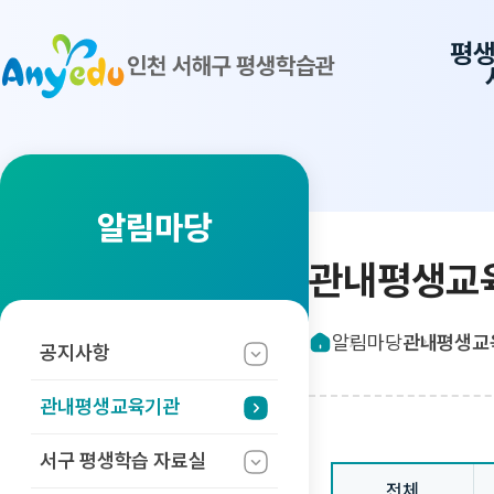
평
인천 서해구 평생학습관
알림마당
관내평생교
알림마당
관내평생교
공지사항
관내평생교육기관
서구 평생학습
자료실
전체