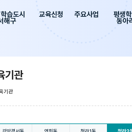
생학습도시
교육신청
주요사업
평생학
서해구
동아
육기관
육기관
검암경서동
연희동
청라1동
청라2