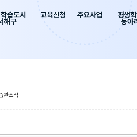
생학습도시
교육신청
주요사업
평생학
서해구
동아
습관소식