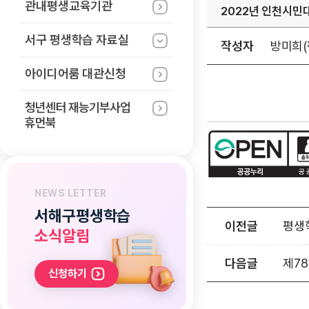
관내평생교육기관
2022년 인천시
서구 평생학습
자료실
작성자
방미희(
아이디어룸 대관신청
청년센터 재능기부사업
휴먼북
NEWS LETTER
서해구평생학습
이전글
평생학
소식알림
다음글
제7
신청하기