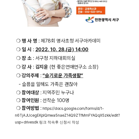
❍
행 사 명
: 제78회 명사초청 서구아카데미
❍
일 시
:
2022. 10. 28.(금) 14:00
❍
장 소
: 서구청 지하대회의실
❍
강 사
:
김지윤
(현 좋은연애연구소 소장
)
❍
강의주제
:
“슬기로운 가족생활”
- 슬픔을 말해도 가족은 괜찮아
❍
참여대상
: 지역주민 누구나
❍
참여인원
: 선착순 100명
❍
참여방법
:
https://docs.google.com/forms/d/1-
n6TjAJUcegEKpIQmwa5naeZ14Q9ZTfMmFYAQqX5zkk/edit?
usp=drivesdk
링크 적속후 신청서 작성