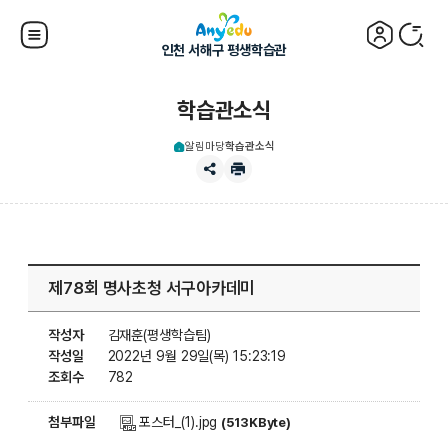
인천 서해구 평생학습관
학습관소식
알림마당
학습관소식
제78회 명사초청 서구아카데미
작성자
김재훈(평생학습팀)
작성일
2022년 9월 29일(목) 15:23:19
조회수
782
첨부파일
포스터_(1).jpg
(513KByte)