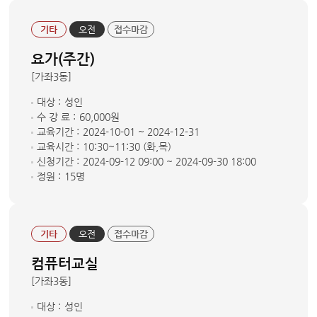
기타
오전
접수마감
요가(주간)
[가좌3동]
대상 :
성인
수 강 료 :
60,000원
교육기간 :
2024-10-01 ~ 2024-12-31
교육시간 :
10:30~11:30 (화,목)
신청기간 :
2024-09-12 09:00 ~ 2024-09-30 18:00
정원 :
15명
기타
오전
접수마감
컴퓨터교실
[가좌3동]
대상 :
성인