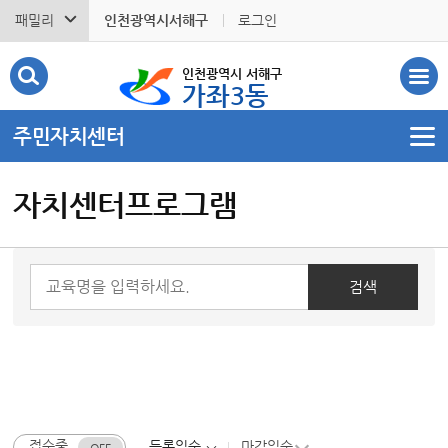
패밀리
인천광역시서해구
로그인
인천광역시 서해구
가좌3동
주민자치센터
자치센터프로그램
접수중
등록일순
마감일순