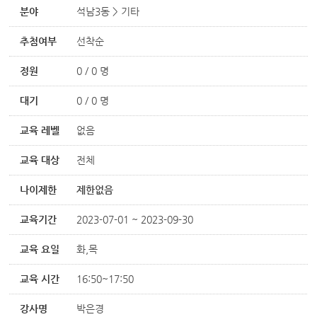
분야
석남3동 > 기타
추첨여부
선착순
정원
0 / 0 명
대기
0 / 0 명
교육 레벨
없음
교육 대상
전체
나이제한
제한없음
교육기간
2023-07-01 ~ 2023-09-30
교육 요일
화,목
교육 시간
16:50~17:50
강사명
박은경