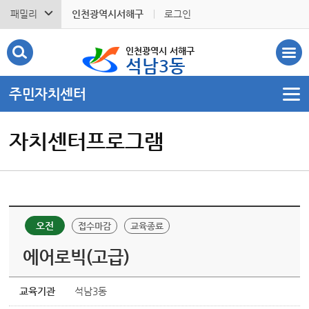
패밀리
인천광역시서해구
로그인
인천광역시 서해구
석남3동
주민자치센터
자치센터프로그램
오전
접수마감
교육종료
에어로빅(고급)
교육기관
석남3동